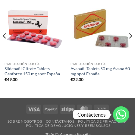
EYACULACIÓN TARDÍA
EYACULACIÓN TARDÍA
Sildenafil Citrate Tablets
Avanafil Tablets 50 mg Avana 50
Cenforce 150 mg spot España
mg spot España
€
49.00
€
22.00
Visa
PayPal
Stripe
MasterCard
Cash
Contáctenos
On
SOBRE NOSOTROS
CONTÁCTANOS
POLÍTICA DE PRIVACIDAD​
Delivery
POLÍTICA DE DEVOLUCIONES Y REEMBOLSOS
2026 ©
Kamagra España