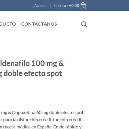
Acceder
Carrito /
€
0.00
0
ODUCTO
CONTÁCTANOS
ldenafilo 100 mg &
 doble efecto spot
0 mg & Dapoxetina 60 mg doble efecto spot
 para la disfunción eréctil. función eréctil
in receta médica en España. Envío rápido y