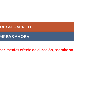
 & Dapoxetina 60 mg doble efecto spot España cantidad
DIR AL CARRITO
MPRAR AHORA
xperimentas efecto de duración, reembolso