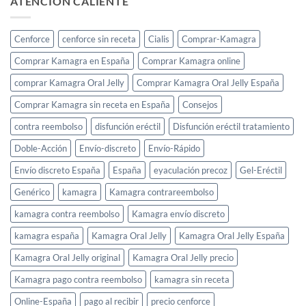
ATENCIÓN CALIENTE
Cenforce
cenforce sin receta
Cialis
Comprar-Kamagra
Comprar Kamagra en España
Comprar Kamagra online
comprar Kamagra Oral Jelly
Comprar Kamagra Oral Jelly España
Comprar Kamagra sin receta en España
Consejos
contra reembolso
disfunción eréctil
Disfunción eréctil tratamiento
Doble-Acción
Envío-discreto
Envío-Rápido
Envío discreto España
España
eyaculación precoz
Gel-Eréctil
Genérico
kamagra
Kamagra contrareembolso
kamagra contra reembolso
Kamagra envío discreto
kamagra españa
Kamagra Oral Jelly
Kamagra Oral Jelly España
Kamagra Oral Jelly original
Kamagra Oral Jelly precio
Kamagra pago contra reembolso
kamagra sin receta
Online-España
pago al recibir
precio cenforce