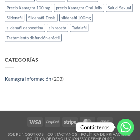
Precio Kamagra 100 mg
precio Kamagra Oral Jelly
Salud-Sexual
Sildenafil
Sildenafil-Dosis
sildenafil 100mg
sildenafil dapoxetina
sin receta
Tadalafil
Tratamiento disfunción eréctil
CATEGORÍAS
Kamagra Información
(203)
Visa
PayPal
Stripe
MasterCard
Cash
Contáctenos
On
SOBRE NOSOTROS
CONTÁCTANOS
POLÍTICA DE PRIVACIDAD​
Delivery
POLÍTICA DE DEVOLUCIONES Y REEMBOLSOS