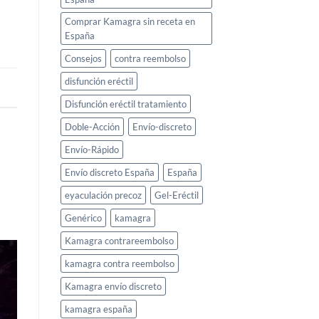
Comprar Kamagra sin receta en
España
Consejos
contra reembolso
disfunción eréctil
Disfunción eréctil tratamiento
Doble-Acción
Envío-discreto
Envío-Rápido
Envío discreto España
España
eyaculación precoz
Gel-Eréctil
Genérico
kamagra
Kamagra contrareembolso
kamagra contra reembolso
Kamagra envío discreto
kamagra españa