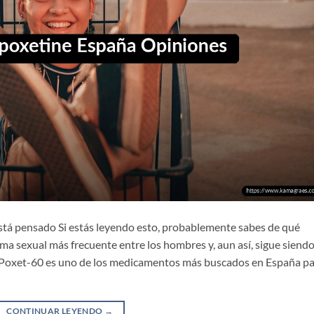
stá pensado Si estás leyendo esto, probablemente sabes de qué
ma sexual más frecuente entre los hombres y, aun así, sigue siend
. Poxet-60 es uno de los medicamentos más buscados en España p
CONTINUAR LEYENDO
→