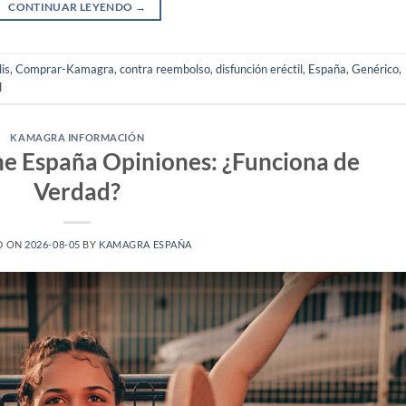
CONTINUAR LEYENDO
→
lis
,
Comprar-Kamagra
,
contra reembolso
,
disfunción eréctil
,
España
,
Genérico
,
l
KAMAGRA INFORMACIÓN
e España Opiniones: ¿Funciona de
Verdad?
D ON
2026-08-05
BY
KAMAGRA ESPAÑA