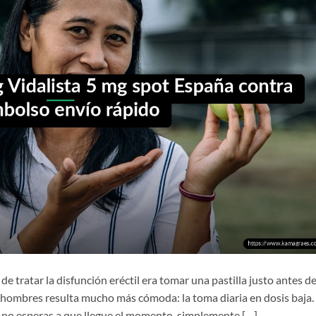
 tratar la disfunción eréctil era tomar una pastilla justo antes de
hombres resulta mucho más cómoda: la toma diaria en dosis baja. 
í: no esperas a que llegue el momento, simplemente […]