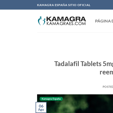
Saltar
KAMAGRA ESPAÑA SITIO OFICIAL
al
contenido
PÁGINA 
Tadalafil Tablets 5m
reem
POSTE
06
Ago