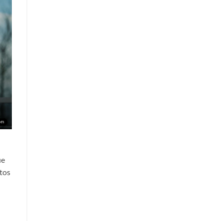
ue
tos