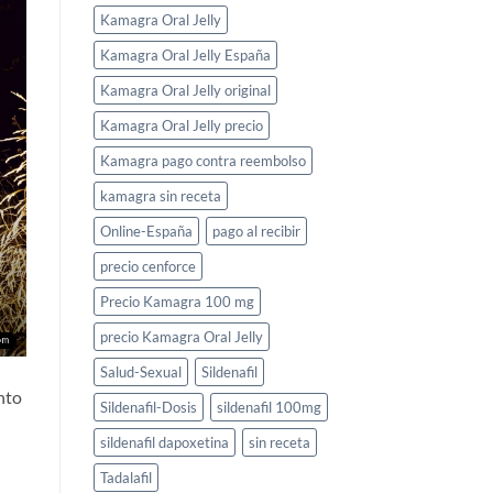
Kamagra Oral Jelly
Kamagra Oral Jelly España
Kamagra Oral Jelly original
Kamagra Oral Jelly precio
Kamagra pago contra reembolso
kamagra sin receta
Online-España
pago al recibir
precio cenforce
Precio Kamagra 100 mg
precio Kamagra Oral Jelly
Salud-Sexual
Sildenafil
ento
Sildenafil-Dosis
sildenafil 100mg
sildenafil dapoxetina
sin receta
Tadalafil