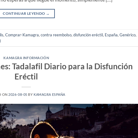
CONTINUAR LEYENDO
→
lis
,
Comprar-Kamagra
,
contra reembolso
,
disfunción eréctil
,
España
,
Genérico
,
l
KAMAGRA INFORMACIÓN
es: Tadalafil Diario para la Disfunción
Eréctil
D ON
2026-08-05
BY
KAMAGRA ESPAÑA