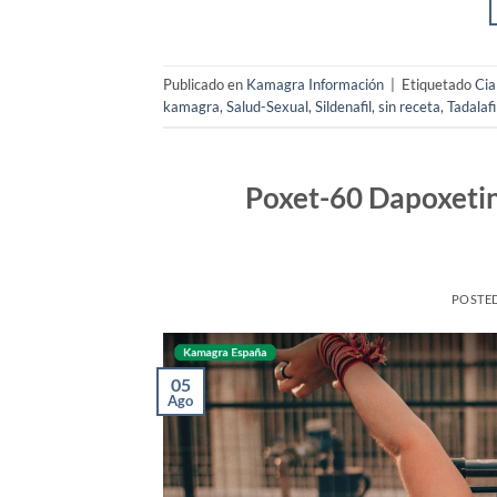
Publicado en
Kamagra Información
|
Etiquetado
Cia
kamagra
,
Salud-Sexual
,
Sildenafil
,
sin receta
,
Tadalafi
Poxet-60 Dapoxetin
POSTE
05
Ago