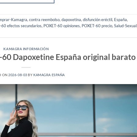
mprar-Kamagra
,
contra reembolso
,
dapoxetina
,
disfunción eréctil
,
España
,
60 efectos secundarios
,
POXET-60 opiniones
,
POXET-60 precio
,
Salud-Sexual
KAMAGRA INFORMACIÓN
0 Dapoxetine España original barato
D ON
2026-08-03
BY
KAMAGRA ESPAÑA