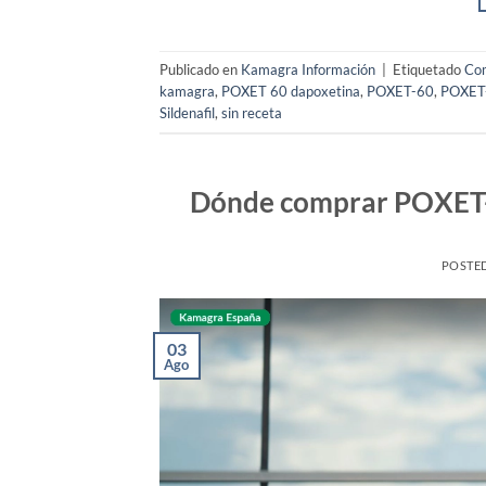
Publicado en
Kamagra Información
|
Etiquetado
Co
kamagra
,
POXET 60 dapoxetina
,
POXET-60
,
POXET-
Sildenafil
,
sin receta
Dónde comprar POXET-6
POSTE
03
Ago