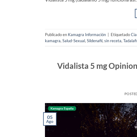
Publicado en
Kamagra Información
|
Etiquetado
Cia
kamagra
,
Salud-Sexual
,
Sildenafil
,
sin receta
,
Tadalafi
Vidalista 5 mg Opinion
POSTE
05
Ago