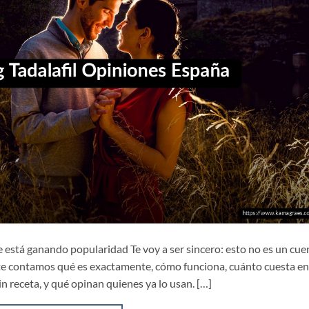
que está ganando popularidad Te voy a ser sincero: esto no es un cu
o te contamos qué es exactamente, cómo funciona, cuánto cuesta en
n receta, y qué opinan quienes ya lo usan. […]