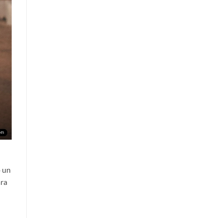
o un
ara