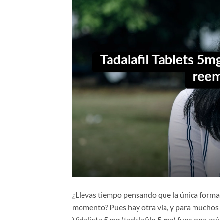
¿Llevas tiempo pensando que la única forma de
momento? Pues hay otra vía, y para muchos 
Vidalista 5 mg (tadalafilo 5 mg) funciona as