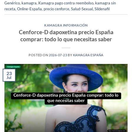
Genérico
,
kamagra
,
Kamagra pago contra reembolso
,
kamagra sin
receta
,
Online-España
,
precio cenforce
,
Salud-Sexual
,
Sildenafil
KAMAGRA INFORMACIÓN
Cenforce-D dapoxetina precio España
comprar: todo lo que necesitas saber
POSTED ON
2026-07-23
BY
KAMAGRA ESPAÑA
23
Jul