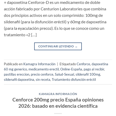
+ dapoxetina Cenforce-D es un medicamento de doble
acción fabricado por Centurion Laboratories que combina
dos principios activos en un solo comprimido: 100mg de
sildenafil (para la disfunción eréctil) y 60mg de dapoxetina
(para la eyaculación precoz). Es lo que se conoce como un
tratamiento «2 […]
CONTINUAR LEYENDO
→
Publicado en
Kamagra Información
|
Etiquetado
Cenforce
,
dapoxetina
60 mg generico
,
medicamento erectil
,
Online-España
,
pago al recibir
,
pastillas ereccion
,
precio cenforce
,
Salud-Sexual
,
sildenafil 100mg
,
sildenafil dapoxetina
,
sin receta
,
Tratamiento disfunción eréctil
KAMAGRA INFORMACIÓN
Cenforce 200mg precio España opiniones
2026: basado en evidencia científica