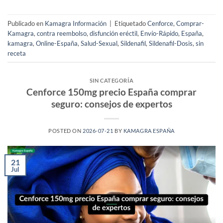
Publicado en
Kamagra Información
|
Etiquetado
Cenforce
,
Comprar-
Kamagra
,
contra reembolso
,
disfunción eréctil
,
Envío-Rápido
,
España
,
kamagra
,
Online-España
,
Salud-Sexual
,
Sildenafil
,
Sildenafil-Dosis
,
sin
receta
SIN CATEGORÍA
Cenforce 150mg precio España comprar
seguro: consejos de expertos
POSTED ON
2026-07-21
BY
KAMAGRA ESPAÑA
21
Jul