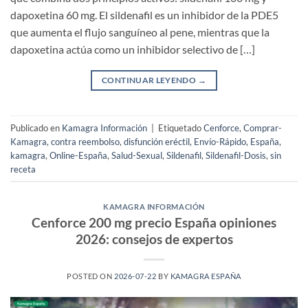
dapoxetina 60 mg. El sildenafil es un inhibidor de la PDE5
que aumenta el flujo sanguíneo al pene, mientras que la
dapoxetina actúa como un inhibidor selectivo de […]
CONTINUAR LEYENDO
→
Publicado en
Kamagra Información
|
Etiquetado
Cenforce
,
Comprar-
Kamagra
,
contra reembolso
,
disfunción eréctil
,
Envío-Rápido
,
España
,
kamagra
,
Online-España
,
Salud-Sexual
,
Sildenafil
,
Sildenafil-Dosis
,
sin
receta
KAMAGRA INFORMACIÓN
Cenforce 200 mg precio España opiniones
2026: consejos de expertos
POSTED ON
2026-07-22
BY
KAMAGRA ESPAÑA