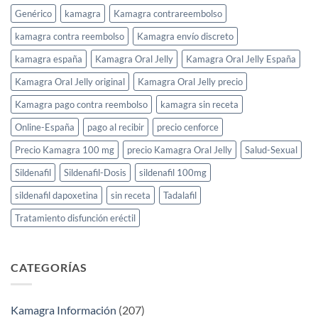
Genérico
kamagra
Kamagra contrareembolso
kamagra contra reembolso
Kamagra envío discreto
kamagra españa
Kamagra Oral Jelly
Kamagra Oral Jelly España
Kamagra Oral Jelly original
Kamagra Oral Jelly precio
Kamagra pago contra reembolso
kamagra sin receta
Online-España
pago al recibir
precio cenforce
Precio Kamagra 100 mg
precio Kamagra Oral Jelly
Salud-Sexual
Sildenafil
Sildenafil-Dosis
sildenafil 100mg
sildenafil dapoxetina
sin receta
Tadalafil
Tratamiento disfunción eréctil
CATEGORÍAS
Kamagra Información
(207)