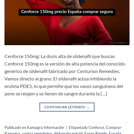
Cenforce 150mg: La dosis alta de sildenafil que buscas
Cenforce 150mg es la versión de alta potencia del conocido
genérico de sildenafil fabricado por Centurion Remedies.
Vamos directo al grano. El sildenafil actúa inhibiendo la
enzima PDE5, lo que permite que los vasos sanguíneos del
pene se relajen y se llenen de sangre durante la […]
CONTINUAR LEYENDO
→
Publicado en
Kamagra Información
|
Etiquetado
Cenforce
,
Comprar-
Kamagra
,
contra reembolso
,
disfunción eréctil
,
Envío-Rápido
,
España
,