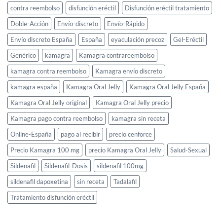
contra reembolso
disfunción eréctil
Disfunción eréctil tratamiento
Doble-Acción
Envío-discreto
Envío-Rápido
Envío discreto España
España
eyaculación precoz
Gel-Eréctil
Genérico
kamagra
Kamagra contrareembolso
kamagra contra reembolso
Kamagra envío discreto
kamagra españa
Kamagra Oral Jelly
Kamagra Oral Jelly España
Kamagra Oral Jelly original
Kamagra Oral Jelly precio
Kamagra pago contra reembolso
kamagra sin receta
Online-España
pago al recibir
precio cenforce
Precio Kamagra 100 mg
precio Kamagra Oral Jelly
Salud-Sexual
Sildenafil
Sildenafil-Dosis
sildenafil 100mg
sildenafil dapoxetina
sin receta
Tadalafil
Tratamiento disfunción eréctil