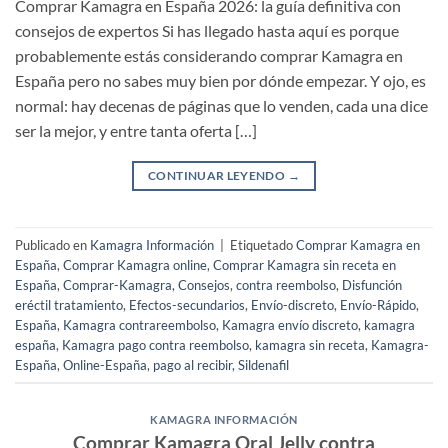
Comprar Kamagra en España 2026: la guía definitiva con
consejos de expertos Si has llegado hasta aquí es porque
probablemente estás considerando comprar Kamagra en
España pero no sabes muy bien por dónde empezar. Y ojo, es
normal: hay decenas de páginas que lo venden, cada una dice
ser la mejor, y entre tanta oferta […]
CONTINUAR LEYENDO
→
Publicado en
Kamagra Información
|
Etiquetado
Comprar Kamagra en
España
,
Comprar Kamagra online
,
Comprar Kamagra sin receta en
España
,
Comprar-Kamagra
,
Consejos
,
contra reembolso
,
Disfunción
eréctil tratamiento
,
Efectos-secundarios
,
Envío-discreto
,
Envío-Rápido
,
España
,
Kamagra contrareembolso
,
Kamagra envío discreto
,
kamagra
españa
,
Kamagra pago contra reembolso
,
kamagra sin receta
,
Kamagra-
España
,
Online-España
,
pago al recibir
,
Sildenafil
KAMAGRA INFORMACIÓN
Comprar Kamagra Oral Jelly contra