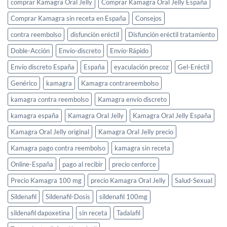
comprar Kamagra Oral Jelly
Comprar Kamagra Oral Jelly España
Comprar Kamagra sin receta en España
Consejos
contra reembolso
disfunción eréctil
Disfunción eréctil tratamiento
Doble-Acción
Envío-discreto
Envío-Rápido
Envío discreto España
España
eyaculación precoz
Gel-Eréctil
Genérico
kamagra
Kamagra contrareembolso
kamagra contra reembolso
Kamagra envío discreto
kamagra españa
Kamagra Oral Jelly
Kamagra Oral Jelly España
Kamagra Oral Jelly original
Kamagra Oral Jelly precio
Kamagra pago contra reembolso
kamagra sin receta
Online-España
pago al recibir
precio cenforce
Precio Kamagra 100 mg
precio Kamagra Oral Jelly
Salud-Sexual
Sildenafil
Sildenafil-Dosis
sildenafil 100mg
sildenafil dapoxetina
sin receta
Tadalafil