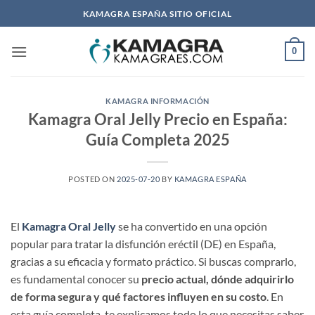
Saltar
KAMAGRA ESPAÑA SITIO OFICIAL
al
contenido
0
KAMAGRA INFORMACIÓN
Kamagra Oral Jelly Precio en España:
Guía Completa 2025
POSTED ON
2025-07-20
BY
KAMAGRA ESPAÑA
El ​
Kamagra Oral Jelly
se ha convertido en una opción
popular para tratar la disfunción eréctil (DE) en España,
gracias a su eficacia y formato práctico. Si buscas comprarlo,
es fundamental conocer su ​
precio actual, dónde adquirirlo
de forma segura y qué factores influyen en su costo
. En
esta guía completa, te explicamos todo lo que necesitas saber