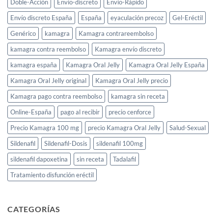
Doble-Acción
Envío-discreto
Envío-Rápido
Envío discreto España
España
eyaculación precoz
Gel-Eréctil
Genérico
kamagra
Kamagra contrareembolso
kamagra contra reembolso
Kamagra envío discreto
kamagra españa
Kamagra Oral Jelly
Kamagra Oral Jelly España
Kamagra Oral Jelly original
Kamagra Oral Jelly precio
Kamagra pago contra reembolso
kamagra sin receta
Online-España
pago al recibir
precio cenforce
Precio Kamagra 100 mg
precio Kamagra Oral Jelly
Salud-Sexual
Sildenafil
Sildenafil-Dosis
sildenafil 100mg
sildenafil dapoxetina
sin receta
Tadalafil
Tratamiento disfunción eréctil
CATEGORÍAS