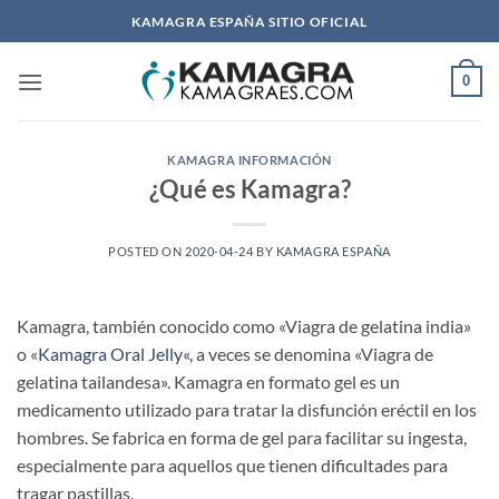
Saltar
KAMAGRA ESPAÑA SITIO OFICIAL
al
contenido
0
KAMAGRA INFORMACIÓN
¿Qué es Kamagra?
POSTED ON
2020-04-24
BY
KAMAGRA ESPAÑA
Kamagra, también conocido como «Viagra de gelatina india»
o «
Kamagra Oral Jelly
«, a veces se denomina «Viagra de
gelatina tailandesa». Kamagra en formato gel es un
medicamento utilizado para tratar la disfunción eréctil en los
hombres. Se fabrica en forma de gel para facilitar su ingesta,
especialmente para aquellos que tienen dificultades para
tragar pastillas.