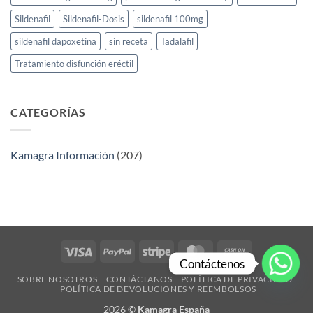
Sildenafil
Sildenafil-Dosis
sildenafil 100mg
sildenafil dapoxetina
sin receta
Tadalafil
Tratamiento disfunción eréctil
CATEGORÍAS
Kamagra Información
(207)
Visa
PayPal
Stripe
MasterCard
Cash
Contáctenos
On
SOBRE NOSOTROS
CONTÁCTANOS
POLÍTICA DE PRIVACIDAD​
Delivery
POLÍTICA DE DEVOLUCIONES Y REEMBOLSOS
2026 ©
Kamagra España