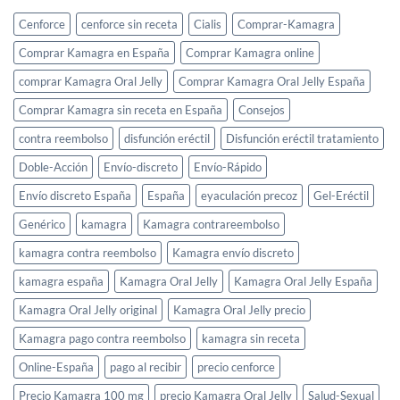
Cenforce
cenforce sin receta
Cialis
Comprar-Kamagra
Comprar Kamagra en España
Comprar Kamagra online
comprar Kamagra Oral Jelly
Comprar Kamagra Oral Jelly España
Comprar Kamagra sin receta en España
Consejos
contra reembolso
disfunción eréctil
Disfunción eréctil tratamiento
Doble-Acción
Envío-discreto
Envío-Rápido
Envío discreto España
España
eyaculación precoz
Gel-Eréctil
Genérico
kamagra
Kamagra contrareembolso
kamagra contra reembolso
Kamagra envío discreto
kamagra españa
Kamagra Oral Jelly
Kamagra Oral Jelly España
Kamagra Oral Jelly original
Kamagra Oral Jelly precio
Kamagra pago contra reembolso
kamagra sin receta
Online-España
pago al recibir
precio cenforce
Precio Kamagra 100 mg
precio Kamagra Oral Jelly
Salud-Sexual