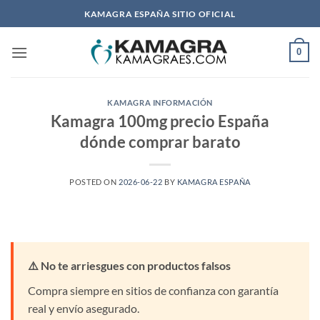
Saltar
KAMAGRA ESPAÑA SITIO OFICIAL
al
contenido
0
KAMAGRA INFORMACIÓN
Kamagra 100mg precio España
dónde comprar barato
POSTED ON
2026-06-22
BY
KAMAGRA ESPAÑA
⚠️ No te arriesgues con productos falsos
Compra siempre en sitios de confianza con garantía
real y envío asegurado.