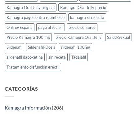
Kamagra Oral Jelly original
Kamagra Oral Jelly precio
Kamagra pago contra reembolso
kamagra sin receta
Online-España
pago al recibir
precio cenforce
Precio Kamagra 100 mg
precio Kamagra Oral Jelly
Salud-Sexual
Sildenafil
Sildenafil-Dosis
sildenafil 100mg
sildenafil dapoxetina
sin receta
Tadalafil
Tratamiento disfunción eréctil
CATEGORÍAS
Kamagra Información
(206)