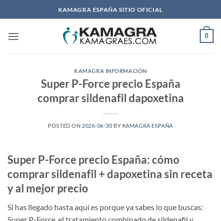
Saltar
KAMAGRA ESPAÑA SITIO OFICIAL
al
contenido
0
KAMAGRA INFORMACIÓN
Super P-Force precio España
comprar sildenafil dapoxetina
POSTED ON
2026-06-30
BY
KAMAGRA ESPAÑA
Super P-Force precio España: cómo
comprar sildenafil + dapoxetina sin receta
y al mejor precio
Si has llegado hasta aquí es porque ya sabes lo que buscas:
Super P-Force, el tratamiento combinado de sildenafil y