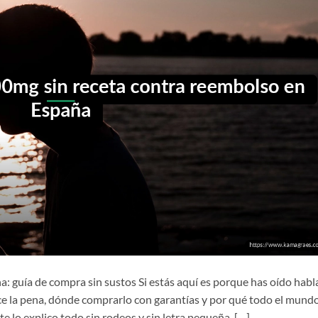
 guía de compra sin sustos Si estás aquí es porque has oído habl
ce la pena, dónde comprarlo con garantías y por qué todo el mund
e lo explico todo sin rodeos y sin letra pequeña. […]