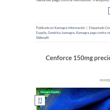
Publicado en
Kamagra Información
|
Etiquetado
Cen
España
,
Genérico
,
kamagra
,
Kamagra pago contra r
Sildenafil
Cenforce 150mg precio
POSTE
21
Jul