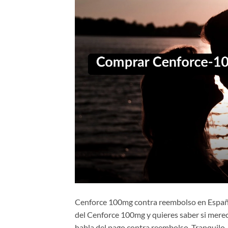
Cenforce 100mg contra reembolso en España:
del Cenforce 100mg y quieres saber si mere
habla del pago contra reembolso. Tranquilo, t