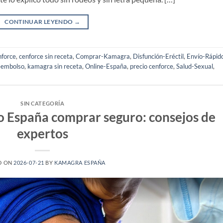
CONTINUAR LEYENDO
→
force
,
cenforce sin receta
,
Comprar-Kamagra
,
Disfunción-Eréctil
,
Envío-Rápid
eembolso
,
kamagra sin receta
,
Online-España
,
precio cenforce
,
Salud-Sexual
,
SIN CATEGORÍA
 España comprar seguro: consejos de
expertos
D ON
2026-07-21
BY
KAMAGRA ESPAÑA