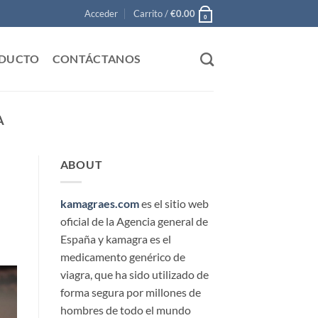
Acceder
Carrito /
€
0.00
0
ODUCTO
CONTÁCTANOS
A
ABOUT
kamagraes.com
es el sitio web
oficial de la Agencia general de
España y kamagra es el
medicamento genérico de
viagra, que ha sido utilizado de
forma segura por millones de
hombres de todo el mundo