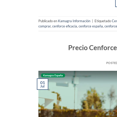
Publicado en
Kamagra Información
|
Etiquetado
Cen
comprar
,
cenforce eficacia
,
cenforce españa
,
cenforce
Precio Cenforc
POSTE
01
Jul