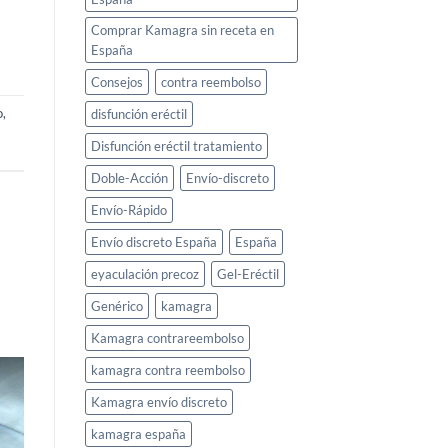
Comprar Kamagra sin receta en
España
Consejos
contra reembolso
o
,
disfunción eréctil
Disfunción eréctil tratamiento
Doble-Acción
Envío-discreto
Envío-Rápido
Envío discreto España
España
eyaculación precoz
Gel-Eréctil
Genérico
kamagra
Kamagra contrareembolso
kamagra contra reembolso
Kamagra envío discreto
kamagra españa