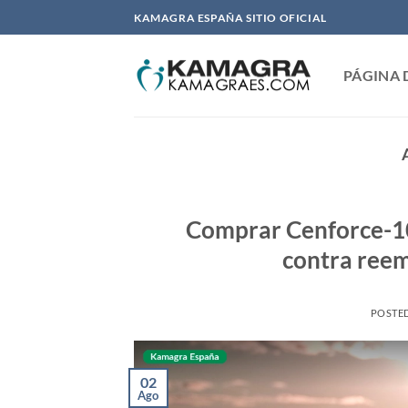
Saltar
KAMAGRA ESPAÑA SITIO OFICIAL
al
contenido
PÁGINA 
Comprar Cenforce-100
contra reem
POSTE
02
Ago