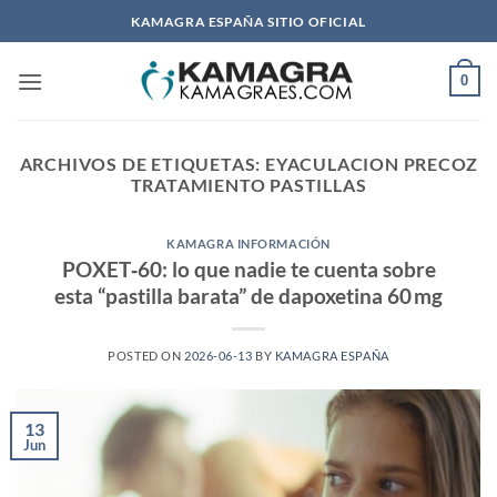
Saltar
KAMAGRA ESPAÑA SITIO OFICIAL
al
contenido
0
ARCHIVOS DE ETIQUETAS:
EYACULACION PRECOZ
TRATAMIENTO PASTILLAS
KAMAGRA INFORMACIÓN
POXET‑60: lo que nadie te cuenta sobre
esta “pastilla barata” de dapoxetina 60 mg
POSTED ON
2026-06-13
BY
KAMAGRA ESPAÑA
13
Jun