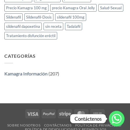
Precio Kamagra 100 mg
precio Kamagra Oral Jelly
Salud-Sexual
Sildenafil
Sildenafil-Dosis
sildenafil 100mg
sildenafil dapoxetina
sin receta
Tadalafil
Tratamiento disfunción eréctil
CATEGORÍAS
Kamagra Información
(207)
Visa
PayPal
Stripe
MasterCard
Cash
Contáctenos
On
SOBRE NOSOTROS
CONTÁCTANOS
POLÍTICA DE PRIVACIDAD​
Delivery
POLÍTICA DE DEVOLUCIONES Y REEMBOLSOS