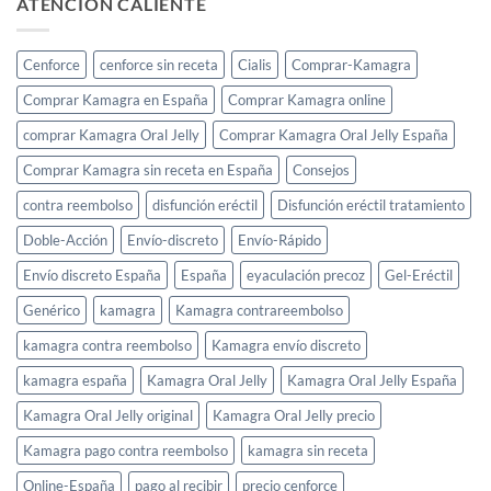
ATENCIÓN CALIENTE
Cenforce
cenforce sin receta
Cialis
Comprar-Kamagra
Comprar Kamagra en España
Comprar Kamagra online
comprar Kamagra Oral Jelly
Comprar Kamagra Oral Jelly España
Comprar Kamagra sin receta en España
Consejos
contra reembolso
disfunción eréctil
Disfunción eréctil tratamiento
Doble-Acción
Envío-discreto
Envío-Rápido
Envío discreto España
España
eyaculación precoz
Gel-Eréctil
Genérico
kamagra
Kamagra contrareembolso
kamagra contra reembolso
Kamagra envío discreto
kamagra españa
Kamagra Oral Jelly
Kamagra Oral Jelly España
Kamagra Oral Jelly original
Kamagra Oral Jelly precio
Kamagra pago contra reembolso
kamagra sin receta
Online-España
pago al recibir
precio cenforce