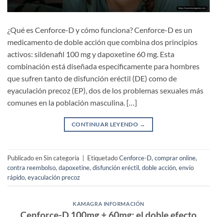
¿Qué es Cenforce-D y cómo funciona? Cenforce-D es un
medicamento de doble acción que combina dos principios
activos: sildenafil 100 mg y dapoxetine 60 mg. Esta
combinación está diseñada específicamente para hombres
que sufren tanto de disfunción eréctil (DE) como de
eyaculación precoz (EP), dos de los problemas sexuales más
comunes en la población masculina. […]
CONTINUAR LEYENDO
→
Publicado en Sin categoría
|
Etiquetado
Cenforce-D
,
comprar online
,
contra reembolso
,
dapoxetine
,
disfunción eréctil
,
doble acción
,
envío
rápido
,
eyaculación precoz
KAMAGRA INFORMACIÓN
Cenforce-D 100mg + 60mg: el doble efecto