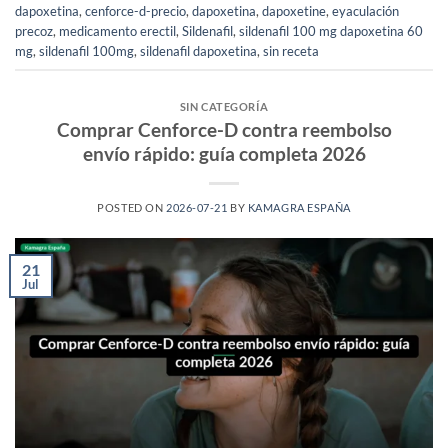
dapoxetina
,
cenforce-d-precio
,
dapoxetina
,
dapoxetine
,
eyaculación
precoz
,
medicamento erectil
,
Sildenafil
,
sildenafil 100 mg dapoxetina 60
mg
,
sildenafil 100mg
,
sildenafil dapoxetina
,
sin receta
SIN CATEGORÍA
Comprar Cenforce-D contra reembolso
envío rápido: guía completa 2026
POSTED ON
2026-07-21
BY
KAMAGRA ESPAÑA
21
Jul