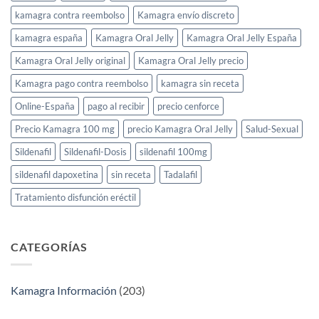
kamagra contra reembolso
Kamagra envío discreto
kamagra españa
Kamagra Oral Jelly
Kamagra Oral Jelly España
Kamagra Oral Jelly original
Kamagra Oral Jelly precio
Kamagra pago contra reembolso
kamagra sin receta
Online-España
pago al recibir
precio cenforce
Precio Kamagra 100 mg
precio Kamagra Oral Jelly
Salud-Sexual
Sildenafil
Sildenafil-Dosis
sildenafil 100mg
sildenafil dapoxetina
sin receta
Tadalafil
Tratamiento disfunción eréctil
CATEGORÍAS
Kamagra Información
(203)