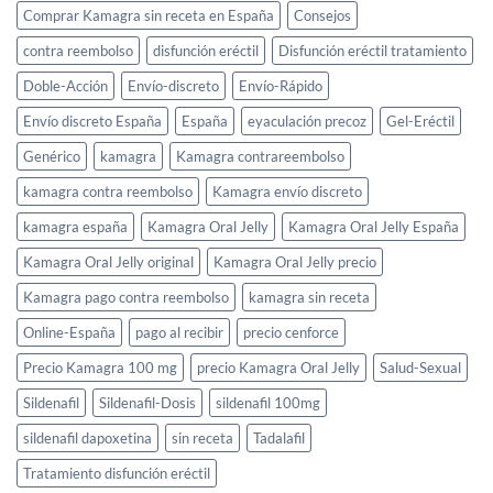
Comprar Kamagra sin receta en España
Consejos
contra reembolso
disfunción eréctil
Disfunción eréctil tratamiento
Doble-Acción
Envío-discreto
Envío-Rápido
Envío discreto España
España
eyaculación precoz
Gel-Eréctil
Genérico
kamagra
Kamagra contrareembolso
kamagra contra reembolso
Kamagra envío discreto
kamagra españa
Kamagra Oral Jelly
Kamagra Oral Jelly España
Kamagra Oral Jelly original
Kamagra Oral Jelly precio
Kamagra pago contra reembolso
kamagra sin receta
Online-España
pago al recibir
precio cenforce
Precio Kamagra 100 mg
precio Kamagra Oral Jelly
Salud-Sexual
Sildenafil
Sildenafil-Dosis
sildenafil 100mg
sildenafil dapoxetina
sin receta
Tadalafil
Tratamiento disfunción eréctil