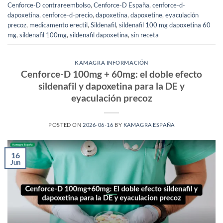
Cenforce-D contrareembolso
,
Cenforce-D España
,
cenforce-d-
dapoxetina
,
cenforce-d-precio
,
dapoxetina
,
dapoxetine
,
eyaculación
precoz
,
medicamento erectil
,
Sildenafil
,
sildenafil 100 mg dapoxetina 60
mg
,
sildenafil 100mg
,
sildenafil dapoxetina
,
sin receta
KAMAGRA INFORMACIÓN
Cenforce-D 100mg + 60mg: el doble efecto
sildenafil y dapoxetina para la DE y
eyaculación precoz
POSTED ON
2026-06-16
BY
KAMAGRA ESPAÑA
16
Jun